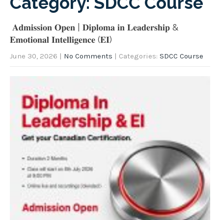
Category: SDCC Course
𝐀𝐝𝐦𝐢𝐬𝐬𝐢𝐨𝐧 𝐎𝐩𝐞𝐧 | 𝐃𝐢𝐩𝐥𝐨𝐦𝐚 𝐢𝐧 𝐋𝐞𝐚𝐝𝐞𝐫𝐬𝐡𝐢𝐩 &
𝐄𝐦𝐨𝐭𝐢𝐨𝐧𝐚𝐥 𝐈𝐧𝐭𝐞𝐥𝐥𝐢𝐠𝐞𝐧𝐜𝐞 (𝐄𝐈)
June 30, 2026
|
No Comments
| Categories:
SDCC Course