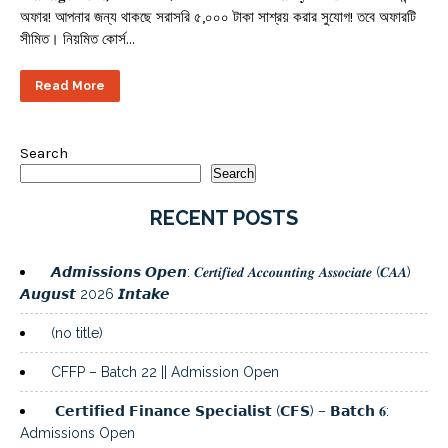
অফার! আপনার জন্য থাকছে সরাসরি ৫,০০০ টাকা সাশ্রয় করার সুযোগ! তবে অফারটি
সীমিত। নিয়মিত কোর্স…
Read More
Search
Search
RECENT POSTS
𝘼𝙙𝙢𝙞𝙨𝙨𝙞𝙤𝙣𝙨 𝙊𝙥𝙚𝙣: 𝑪𝒆𝒓𝒕𝒊𝒇𝒊𝒆𝒅 𝑨𝒄𝒄𝒐𝒖𝒏𝒕𝒊𝒏𝒈 𝑨𝒔𝒔𝒐𝒄𝒊𝒂𝒕𝒆 (𝑪𝑨𝑨)
𝘼𝙪𝙜𝙪𝙨𝙩 2026 𝙄𝙣𝙩𝙖𝙠𝙚
(no title)
CFFP – Batch 22 || Admission Open
𝗖𝗲𝗿𝘁𝗶𝗳𝗶𝗲𝗱 𝗙𝗶𝗻𝗮𝗻𝗰𝗲 𝗦𝗽𝗲𝗰𝗶𝗮𝗹𝗶𝘀𝘁 (𝗖𝗙𝗦) – 𝗕𝗮𝘁𝗰𝗵 𝟔:
Admissions Open