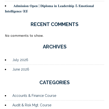
𝐀𝐝𝐦𝐢𝐬𝐬𝐢𝐨𝐧 𝐎𝐩𝐞𝐧 | 𝐃𝐢𝐩𝐥𝐨𝐦𝐚 𝐢𝐧 𝐋𝐞𝐚𝐝𝐞𝐫𝐬𝐡𝐢𝐩 & 𝐄𝐦𝐨𝐭𝐢𝐨𝐧𝐚𝐥
𝐈𝐧𝐭𝐞𝐥𝐥𝐢𝐠𝐞𝐧𝐜𝐞 (𝐄𝐈)
RECENT COMMENTS
No comments to show.
ARCHIVES
July 2026
June 2026
CATEGORIES
Accounts & Finance Course
Audit & Risk Mgt. Course