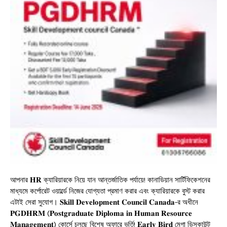
আপনার 𝐇𝐑 ক্যারিয়ারকে নিয়ে যান আন্তর্জাতিক পর্যায়ে! কানাডিয়ান সার্টিফিকেশনের
মাধ্যমে কর্পোরেট ওয়ার্ল্ডে নিজের যোগ্যতা প্রমাণ করার এবং ক্যারিয়ারকে বুস্ট করার
এটাই সেরা সুযোগ। 𝐒𝐤𝐢𝐥𝐥 𝐃𝐞𝐯𝐞𝐥𝐨𝐩𝐦𝐞𝐧𝐭 𝐂𝐨𝐮𝐧𝐜𝐢𝐥 𝐂𝐚𝐧𝐚𝐝𝐚-র অধীনে
𝐏𝐆𝐃𝐇𝐑𝐌 (𝐏𝐨𝐬𝐭𝐠𝐫𝐚𝐝𝐮𝐚𝐭𝐞 𝐃𝐢𝐩𝐥𝐨𝐦𝐚 𝐢𝐧 𝐇𝐮𝐦𝐚𝐧 𝐑𝐞𝐬𝐨𝐮𝐫𝐜𝐞
𝐌𝐚𝐧𝐚𝐠𝐞𝐦𝐞𝐧𝐭) কোর্সে চলছে বিশেষ অফারে ভর্তি! 𝐄𝐚𝐫𝐥𝐲 𝐁𝐢𝐫𝐝 মেগা ডিসকাউন্ট