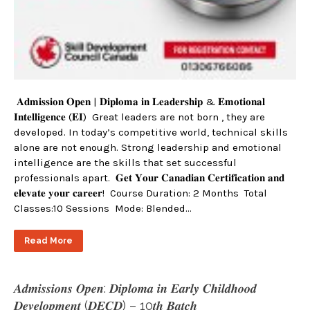
𝐀𝐝𝐦𝐢𝐬𝐬𝐢𝐨𝐧 𝐎𝐩𝐞𝐧 | 𝐃𝐢𝐩𝐥𝐨𝐦𝐚 𝐢𝐧 𝐋𝐞𝐚𝐝𝐞𝐫𝐬𝐡𝐢𝐩 & 𝐄𝐦𝐨𝐭𝐢𝐨𝐧𝐚𝐥
𝐈𝐧𝐭𝐞𝐥𝐥𝐢𝐠𝐞𝐧𝐜𝐞 (𝐄𝐈) Great leaders are not born , they are
developed. In today’s competitive world, technical skills
alone are not enough. Strong leadership and emotional
intelligence are the skills that set successful
professionals apart. 𝐆𝐞𝐭 𝐘𝐨𝐮𝐫 𝐂𝐚𝐧𝐚𝐝𝐢𝐚𝐧 𝐂𝐞𝐫𝐭𝐢𝐟𝐢𝐜𝐚𝐭𝐢𝐨𝐧 𝐚𝐧𝐝
𝐞𝐥𝐞𝐯𝐚𝐭𝐞 𝐲𝐨𝐮𝐫 𝐜𝐚𝐫𝐞𝐞𝐫! Course Duration: 2 Months Total
Classes:10 Sessions Mode: Blended…
Read More
𝑨𝒅𝒎𝒊𝒔𝒔𝒊𝒐𝒏𝒔 𝑶𝒑𝒆𝒏: 𝑫𝒊𝒑𝒍𝒐𝒎𝒂 𝒊𝒏 𝑬𝒂𝒓𝒍𝒚 𝑪𝒉𝒊𝒍𝒅𝒉𝒐𝒐𝒅
𝑫𝒆𝒗𝒆𝒍𝒐𝒑𝒎𝒆𝒏𝒕 (𝑫𝑬𝑪𝑫) – 10𝒕𝒉 𝑩𝒂𝒕𝒄𝒉