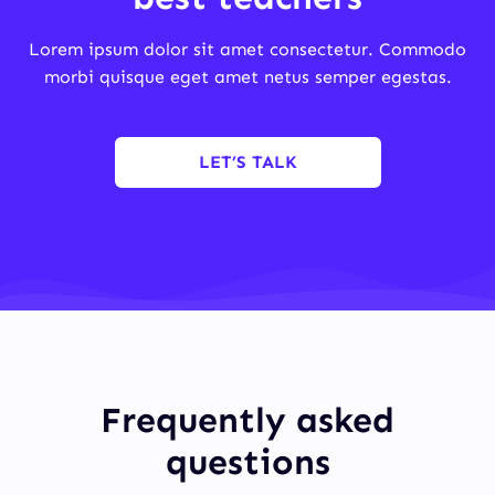
Lorem ipsum dolor sit amet consectetur. Commodo
morbi quisque eget amet netus semper egestas.
LET’S TALK
Frequently asked
questions