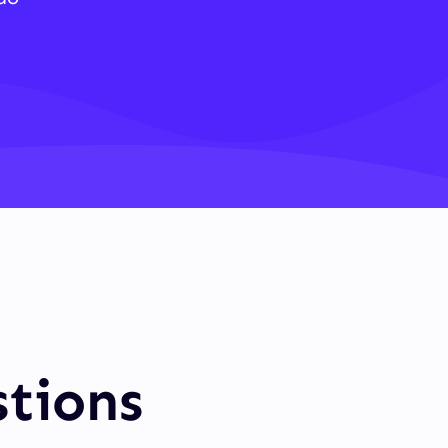
.
stions