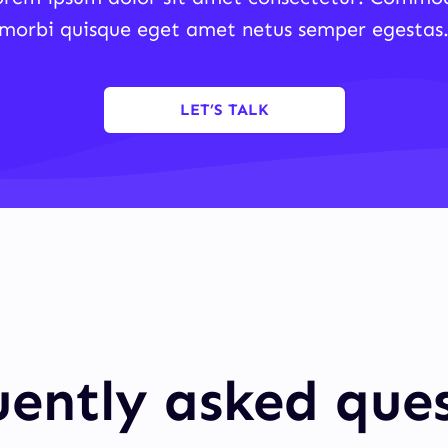
morbi quisque eget amet netus semper egestas
LET’S TALK
ently asked que