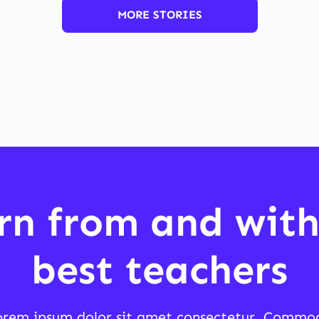
MORE STORIES
rn from and with
best teachers
orem ipsum dolor sit amet consectetur. Commo