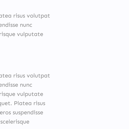
atea risus volutpat
pendisse nunc
risque vulputate
atea risus volutpat
pendisse nunc
risque vulputate
quet. Platea risus
 eros suspendisse
scelerisque