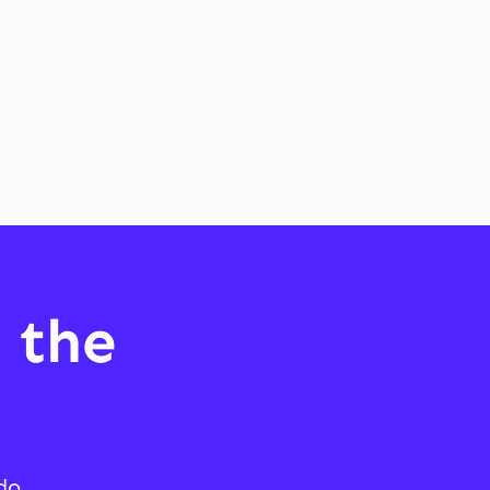
 the
do