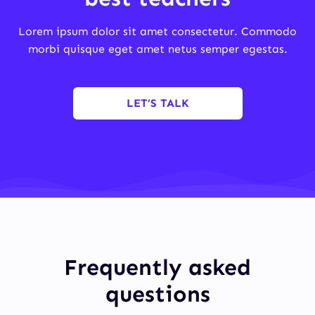
Lorem ipsum dolor sit amet consectetur. Commodo
morbi quisque eget amet netus semper egestas.
LET’S TALK
Frequently asked
questions